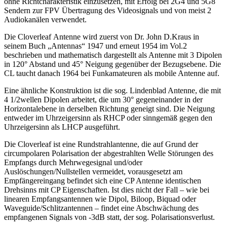
ohne Richtcharakteristik einzusetzen, mit Erfolg bei 2G4 und 5G8
Sendern zur FPV Übertragung des Videosignals und von meist 2
Audiokanälen verwendet.
Die Cloverleaf Antenne wird zuerst von Dr. John D.Kraus in
seinem Buch „Antennas“ 1947 und erneut 1954 im Vol.2
beschrieben und mathematisch dargestellt als Antenne mit 3 Dipolen
in 120° Abstand und 45° Neigung gegenüber der Bezugsebene. Die
CL taucht danach 1964 bei Funkamateuren als mobile Antenne auf.
Eine ähnliche Konstruktion ist die sog. Lindenblad Antenne, die mit
4 1/2wellen Dipolen arbeitet, die um 30° gegeneinander in der
Horizontalebene in derselben Richtung geneigt sind. Die Neigung
entweder im Uhrzeigersinn als RHCP oder sinngemäß gegen den
Uhrzeigersinn als LHCP ausgeführt.
Die Cloverleaf ist eine Rundstrahlantenne, die auf Grund der
circumpolaren Polarisation der abgestrahlten Welle Störungen des
Empfangs durch Mehrwegesignal und/oder
Auslöschungen/Nullstellen vermeidet, vorausgesetzt am
Empfängereingang befindet sich eine CP Antenne identischen
Drehsinns mit CP Eigenschaften. Ist dies nicht der Fall – wie bei
linearen Empfangsantennen wie Dipol, Biloop, Biquad oder
Waveguide/Schlitzantennen – findet eine Abschwächung des
empfangenen Signals von -3dB statt, der sog. Polarisationsverlust.