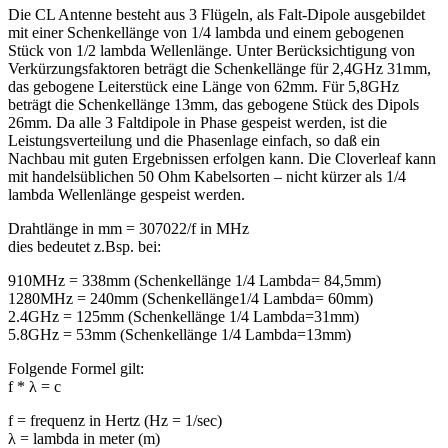
Die CL Antenne besteht aus 3 Flügeln, als Falt-Dipole ausgebildet
mit einer Schenkellänge von 1/4 lambda und einem gebogenen
Stück von 1/2 lambda Wellenlänge. Unter Berücksichtigung von
Verkürzungsfaktoren beträgt die Schenkellänge für 2,4GHz 31mm,
das gebogene Leiterstück eine Länge von 62mm. Für 5,8GHz
beträgt die Schenkellänge 13mm, das gebogene Stück des Dipols
26mm. Da alle 3 Faltdipole in Phase gespeist werden, ist die
Leistungsverteilung und die Phasenlage einfach, so daß ein
Nachbau mit guten Ergebnissen erfolgen kann. Die Cloverleaf kann
mit handelsüblichen 50 Ohm Kabelsorten – nicht kürzer als 1/4
lambda Wellenlänge gespeist werden.
Drahtlänge in mm = 307022/f in MHz
dies bedeutet z.Bsp. bei:
910MHz = 338mm (Schenkellänge 1/4 Lambda= 84,5mm)
1280MHz = 240mm (Schenkellänge1/4 Lambda= 60mm)
2.4GHz = 125mm (Schenkellänge 1/4 Lambda=31mm)
5.8GHz = 53mm (Schenkellänge 1/4 Lambda=13mm)
Folgende Formel gilt:
f * λ = c
f = frequenz in Hertz (Hz = 1/sec)
λ = lambda in meter (m)