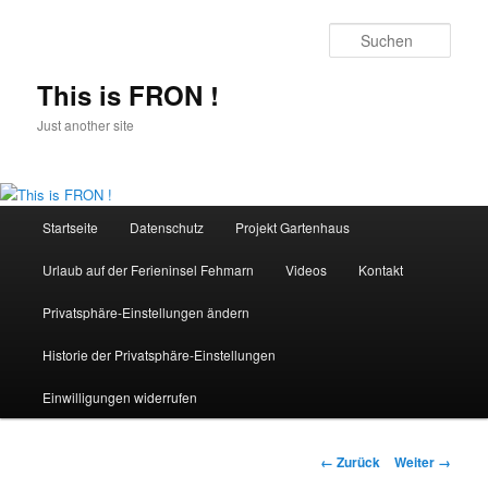
Zum
Inhalt
Such
wechseln
This is FRON !
Just another site
Hauptmenü
Startseite
Datenschutz
Projekt Gartenhaus
Urlaub auf der Ferieninsel Fehmarn
Videos
Kontakt
Privatsphäre-Einstellungen ändern
Historie der Privatsphäre-Einstellungen
Einwilligungen widerrufen
Bilder-
← Zurück
Weiter →
Navigation