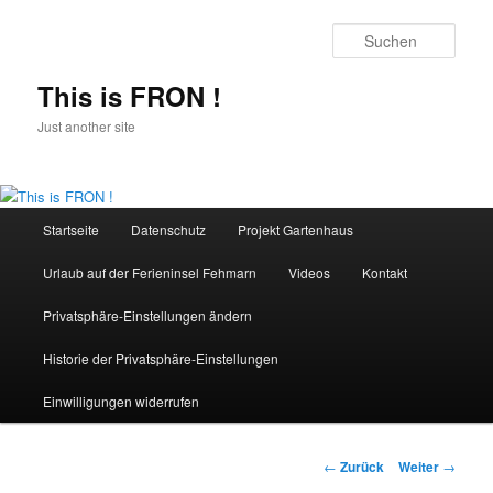
Zum
Inhalt
Such
wechseln
This is FRON !
Just another site
Hauptmenü
Startseite
Datenschutz
Projekt Gartenhaus
Urlaub auf der Ferieninsel Fehmarn
Videos
Kontakt
Privatsphäre-Einstellungen ändern
Historie der Privatsphäre-Einstellungen
Einwilligungen widerrufen
Beitrags-
←
Zurück
Weiter
→
Navigation